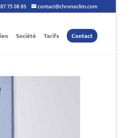
 87 75 08 85
contact@chronoclim.com
ien
Société
Tarifs
Contact