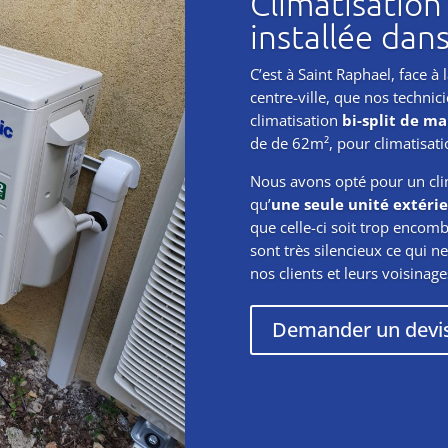
Climatisation
installée dans
C’est à Saint Raphael, face à 
centre-ville, que nos technic
climatisation
bi-split de m
de de 62m², pour climatisati
Nous avons opté pour un clima
qu’
une seule unité extéri
que celle-ci soit trop encom
sont très silencieux ce qui 
nos clients et leurs voisinage
Demander un devi